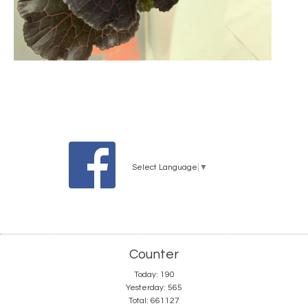
Select Language
▼
Counter
Today:
190
Yesterday:
565
Total:
661127