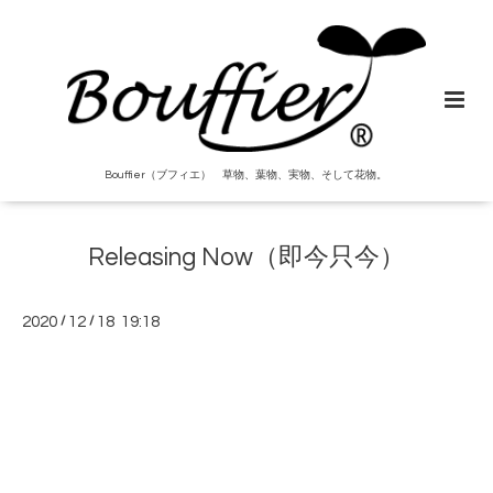
Bouffier（ブフィエ） 草物、葉物、実物、そして花物。
Releasing Now（即今只今）
2020
/
12
/
18 19:18