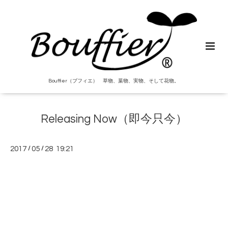
Bouffier（ブフィエ） 草物、葉物、実物、そして花物。
Releasing Now（即今只今）
2017
/
05
/
28 19:21