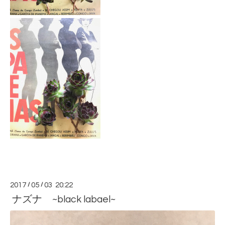
2017
/
05
/
03 20:22
ナズナ ~black labael~