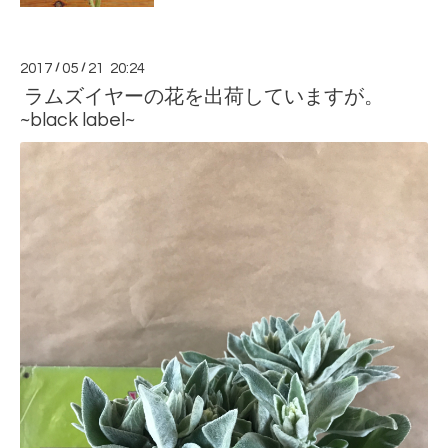
2017
/
05
/
21 20:24
ラムズイヤーの花を出荷していますが。
~black label~