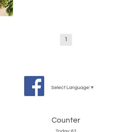
1
Select Language
▼
Counter
Today:
67