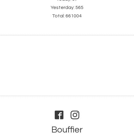
Yesterday:
565
Total:
661004
Bouffier