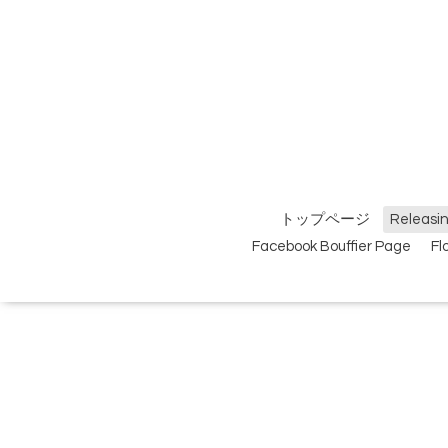
トップページ
Relea
Facebook Bouffier Page
F