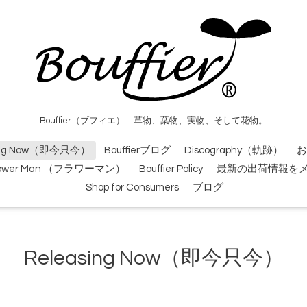
Bouffier（ブフィエ） 草物、葉物、実物、そして花物。
sing Now（即今只今）
Bouffierブログ
Discography（軌跡）
お
lower Man （フラワーマン）
Bouffier Policy
最新の出荷情報を
Shop for Consumers
ブログ
Releasing Now（即今只今）