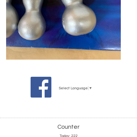
Select Language
▼
Counter
Today:
222