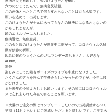
無病息災を祈願して、金のひょうたんを6個。
六つのひょうたんで、無病息災祈願。
この画像とったところで何も変わらないことは百も承知です。
願いを込めて 出荷します。
このひょうたんが手元にあってもなんの解決にはなるわけないの
かもしれませんが、
願のエネルギーは入れました。
疫病退散。無病息災。
この金と銀のひょうたんが世界中に拡がって、コロナウィルス騒
動が鎮静の祈願。
因みに銀のひょうたんのLPはマンデー満ちるさん。大好きな
ALBUM。
追伸
楽しみにしてた銀杏ボーイズのライブも中止になりました。
たくさんの方々を呼んで芋煮会もしたかったのですが、今年は腰
がひけました。
また来年の今頃よろしくお願いします。その頃にはコロナウィル
スは忘れ去られた存在で有ることを願います。
※大量のご注文の際はコンプリートしたいので出荷調整するべく
早期（11月ぐらい）にご連絡いただけると嬉しいです。ご注文あ