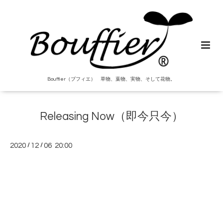
Bouffier（ブフィエ） 草物、葉物、実物、そして花物。
Releasing Now（即今只今）
2020
/
12
/
06 20:00