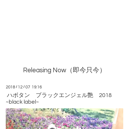
Releasing Now（即今只今）
2018
/
12
/
07 19:16
ハボタン ブラックエンジェル艶 2018
~black label~