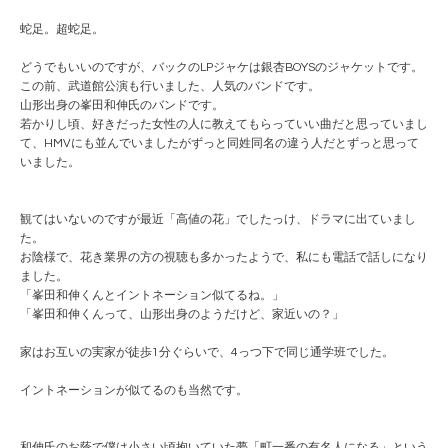
蛇足。超蛇足。
どうでもいいのですが、バックのLPジャケは銀杏BOYSのジャケットです。
この前、武道館公演も行いました、人気のバンドです。
山形出身の峯田和伸氏のバンドです。
若かりし頃、好きだった女性の人に教えてもらっていい曲だと思っていまし
て、HMVにも並んでいましたがずっと同姓同名の違う人だとずっと思って
いました。
観てはいないのですが最近「高値の花」でしたっけ、ドラマに出ていまし
た。
お陰様で、花き業界の方の視聴も多かったようで、私にも電話で話しになり
ました。
「峯田和伸くんとイントネーション似てるね。」
「峯田和伸くんって、山形出身のようだけど、家近いの？」
家はお互いの実家が徒歩1分ぐらいで、4っつ下で同じ通学班でした。
イントネーションが似てるのも当然です。
和伸氏のお蔭で僕は小さい頃抱いていた夢「町一番の有名人になる」という