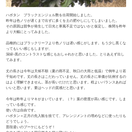
ハボタン ブラックエンジェル艶を出荷開始しました。
昨年は色ノリが遅くまで出ずに多くを土の肥やしにしてしまいました。
その原因は競争が発生して日光と寒風不足ではないかと仮定し、株間を昨年
より大幅にとってみました。
品種的にはブラックリーフより色ノリは遅い感じがします。もう少し黒くな
ってもいい感じもしますが、
深緑~黒のコントラストな感じもおしゃれかと思いました。とりあえず出し
てみます。
丈の長さは今年は天候不順（夏の雨不足、秋口の大雨と低温）で例年より若
干短めです。丈の長さはこだわっていません。丈の長さに単価が比例するの
はよく理解できません。茎が長いだけだと思います。程よいバランスあれば
いいと思います。要はヘッドの質感だと思います。
今年は昨年よりマキがまいています。（？）葉の密度が高い感じです。しま
っている感じです。
使い方は自由です。
ハボタン＝正月の先入観を捨てて、アレンジメントの埋めなどに使ったりも
どうでしょう。
普段遣いのブーケにもどうぞ！