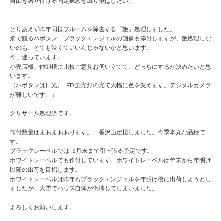
自由を縛り付ける固定概念を蹴り飛ばしたい。
とりあえず昨年同様ブルームを除去する「艶」処理しました。
畑で観るハボタン ブラックエンジェルの画像も添付しますが、艶処理しな
いのも、とても渋くていいんじゃないかと思います。
今、迷っています。
小売店様、仲卸様に比較ご意見お伺い立てて、どっちにするか決めたいと思
います。
（ハボタンは日光、LED,蛍光灯の光で大幅に色を変えます。デジタルカメラ
が難しいです。」
クリザール処理済です。
作付数量はまあまああります。一番沢山定植しました。今季本丸な品種で
す。
ブラックレーベルでは12月末まで引っ張る予定です。
ホワイトレーベルでも作付しています。ホワイトレーベルは年末から年明け
以降の出荷を目指します。
ホワイトレーベルは昨年もブラックエンジェルを年明け後に出荷しようとし
ましたが、大雪でハウス自体が倒壊してしまいました。
よろしくお願いします。