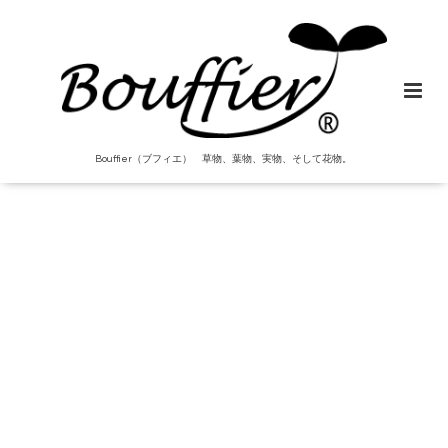
Bouffier（ブフィエ） 草物、葉物、実物、そして花物。