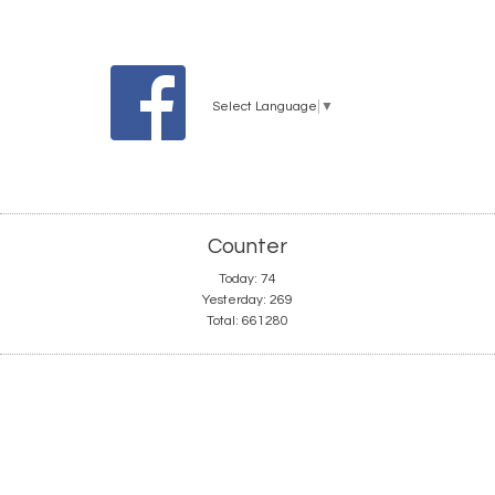
Select Language
▼
Counter
Today:
74
Yesterday:
269
Total:
661280