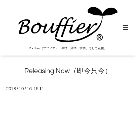
Bouffier（ブフィエ） 草物、葉物、実物、そして花物。
Releasing Now（即今只今）
2018
/
10
/
16 15:11