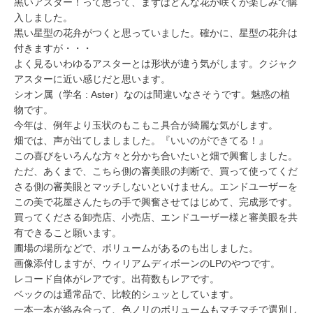
黒いアスター！って思って、まずはどんな花が咲くか楽しみで購
入しました。
黒い星型の花弁がつくと思っていました。確かに、星型の花弁は
付きますが・・・
よく見るいわゆるアスターとは形状が違う気がします。クジャク
アスターに近い感じだと思います。
シオン属（学名 : Aster）なのは間違いなさそうです。魅惑の植
物です。
今年は、例年より玉状のもこもこ具合が綺麗な気がします。
畑では、声が出てしましました。『いいのができてる！』
この喜びをいろんな方々と分かち合いたいと畑で興奮しました。
ただ、あくまで、こちら側の審美眼の判断で、買って使ってくだ
さる側の審美眼とマッチしないといけません。エンドユーザーを
この美で花屋さんたちの手で興奮させてはじめて、完成形です。
買ってくださる卸売店、小売店、エンドユーザー様と審美眼を共
有できること願います。
圃場の場所などで、ボリュームがあるのも出しました。
画像添付しますが、ウィリアムディボーンのLPのやつです。
レコード自体がレアです。出荷数もレアです。
ベックのは通常品で、比較的シュッとしています。
一本一本が絡み合って、色ノリのボリュームもマチマチで選別し