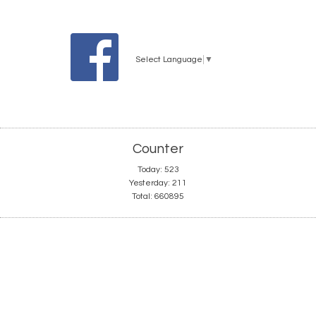
Select Language
▼
Counter
Today:
523
Yesterday:
211
Total:
660895