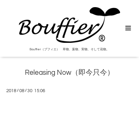
Bouffier（ブフィエ） 草物、葉物、実物、そして花物。
Releasing Now（即今只今）
2018
/
08
/
30 15:06