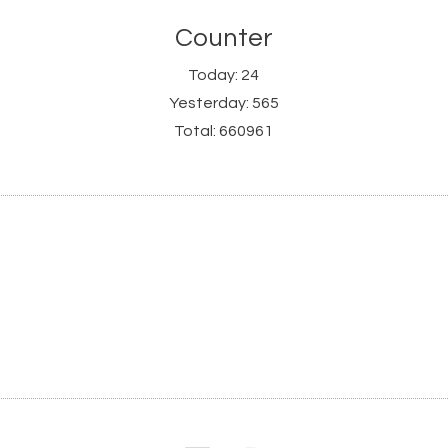
Counter
Today:
24
Yesterday:
565
Total:
660961