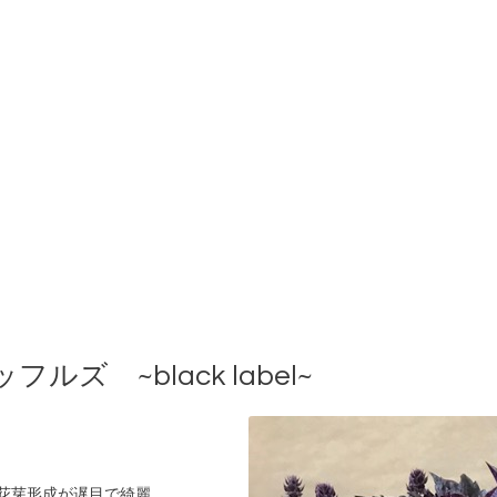
ズ ~black label~
花芽形成が遅目で綺麗。