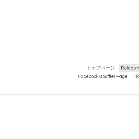
トップページ
Relea
Facebook Bouffier Page
F