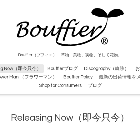
Bouffier（ブフィエ） 草物、葉物、実物、そして花物。
sing Now（即今只今）
Bouffierブログ
Discography（軌跡）
お
lower Man （フラワーマン）
Bouffier Policy
最新の出荷情報を
Shop for Consumers
ブログ
Releasing Now（即今只今）