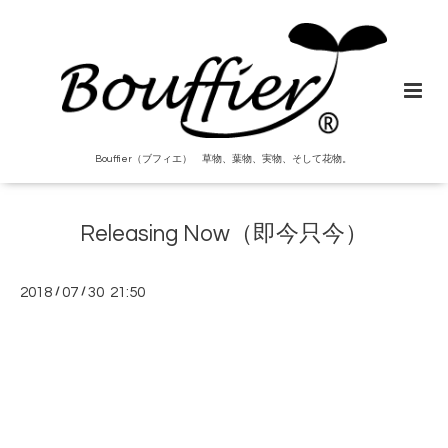
Bouffier（ブフィエ） 草物、葉物、実物、そして花物。
Releasing Now（即今只今）
2018
/
07
/
30 21:50