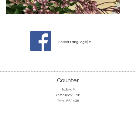
Select Language
▼
Counter
Today:
4
Yesterday:
198
Total:
661408