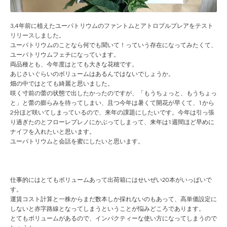
3,4年前に植えたユーパトリウムのファントムとアトロプルプレアをテスト
リリースしました。
ユーパトリウムのことなら何でも聞いて！っていう存在になってみたくて、
ユーパトリウムフェチになっています。
両品種とも、今年度はとても大きな花穂です。
あじさいぐらいのボリュームはあるんではないでしょうか。
畑の中ではとても綺麗と思いました。
咲く寸前の蕾の状態で出したかったのですが、「もうちょっと、もうちょっ
と」と蕾の膨らみを待ってしまい、且つ今年は暑くて開花が早くて、1から
2分ほど咲いてしまっているので、来年の課題にしたいです。今年は引っ張
り過ぎたのとフローレプレノにかぶってしまって、来年は1週間ほど早めに
ナイフを入れたいと思います。
ユーパトリウムと会話を蜜にしたいと思います。
仕事的にはとてもボリュームあって出荷箱にはせいぜい20本がいっぱいで
す。
運賃コスト計算と一株からまだ数本しか採れないのもあって、高単価設定に
しないと赤字路線となってしまうということが悩みどころであります。
とてもボリュームがあるので、インパクティーな使い方になってしまうので