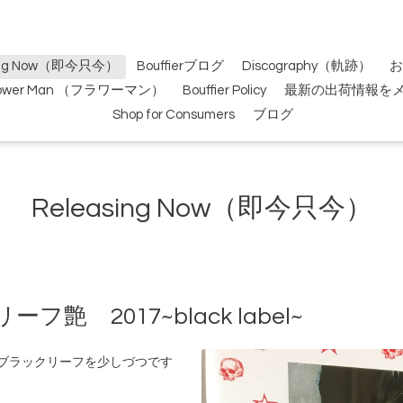
sing Now（即今只今）
Bouffierブログ
Discography（軌跡）
お
lower Man （フラワーマン）
Bouffier Policy
最新の出荷情報を
Shop for Consumers
ブログ
Releasing Now（即今只今）
 2017~black label~
ブラックリーフを少しづつです