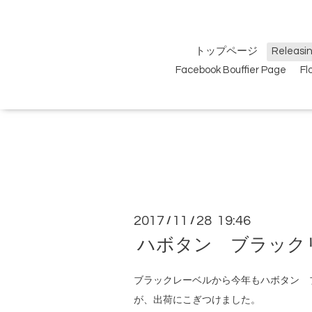
トップページ
Relea
Facebook Bouffier Page
F
2017
11
28 19:46
/
/
ハボタン ブラックリーフ艶
ブラックレーベルから今年もハボタン 
が、出荷にこぎつけました。