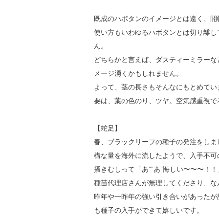
既成のハボタンのイメージとは遠く、開
使い方もいわゆるハボタンとは切り離し
ん。
どちらかと言えば、ダスティーミラーな
メージ湧くかもしれません。
よって、茎の長さもそんなにもとめてい
要は、葉の色のり、ツヤ。空気感重視で
【蛇足】
春、ブラックリーフの種子の発注をしま
構な量を海外に流したようで、入手不
可
掻きむしって「あ””あ”悔しい〜〜〜！
種苗代理店さんが無理してくださり、な
昨年や一昨年の強い引き合いがあったが
も種子の入手ができて嬉しいです。