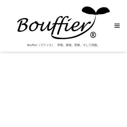
Bouffier（ブフィエ） 草物、葉物、実物、そして花物。