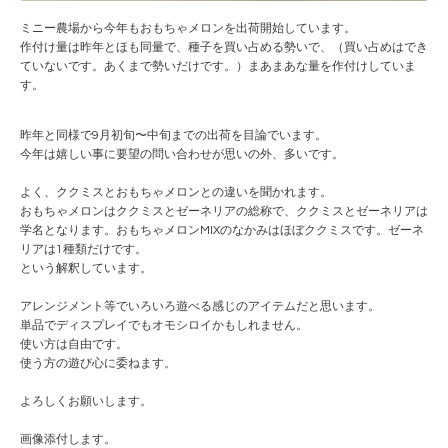
ミニー農場から今年もおもちゃメロンを出荷開始しています。
作付け量は昨年とほも同量で、種子を買い占める勢いで、（買い占めはでき
ていないです。あくまで勢いだけです。）まあまあな量を作付けしていま
す。
昨年と同様で9月初旬〜中旬までの出荷を目論でいます。
今年は嬉しい事に要望の問い合わせが思いの外、多いです。
よく、ククミスとおもちゃメロンとの違いを聞かれます。
おもちゃメロンはククミスとゼーネリアの総称で、ククミスとゼーネリアは
学名となります。おもちゃメロンMIXのなかみはほぼククミスです。ゼーネ
リアは1種類だけです。
という解釈しています。
アレンジメント等でいろいろ遊べる感じのアイテムだと思います。
単品でディスプレイでもオモシロイかもしれません。
使い方は自由です。
使う方の遊び心に委ねます。
よろしくお願いします。
画像添付します。