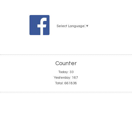
Select Language
▼
Counter
Today:
33
Yesterday:
167
Total:
661838