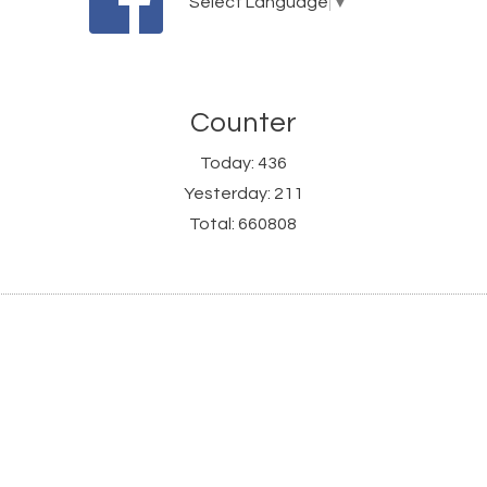
Select Language
▼
Counter
Today:
436
Yesterday:
211
Total:
660808