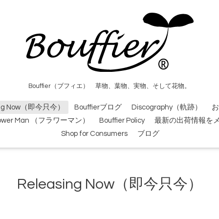
Bouffier（ブフィエ） 草物、葉物、実物、そして花物。
sing Now（即今只今）
Bouffierブログ
Discography（軌跡）
お
lower Man （フラワーマン）
Bouffier Policy
最新の出荷情報を
Shop for Consumers
ブログ
Releasing Now（即今只今）