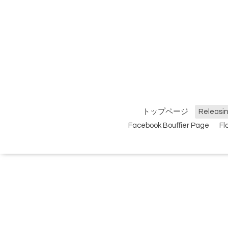
トップページ
Relea
Facebook Bouffier Page
F