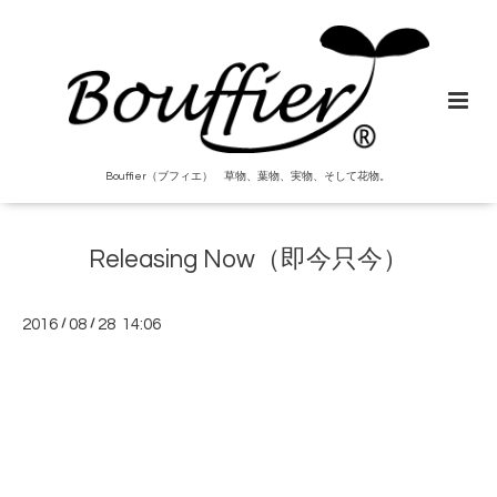
Bouffier（ブフィエ） 草物、葉物、実物、そして花物。
Releasing Now（即今只今）
2016
/
08
/
28 14:06