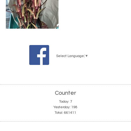
Select Language
▼
Counter
Today:
7
Yesterday:
198
Total:
661411