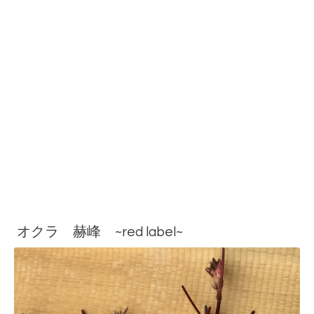
オクラ 赫峰 ~red label~