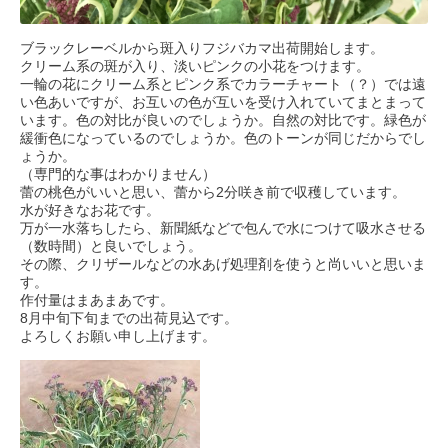
ブラックレーベルから斑入りフジバカマ出荷開始します。
クリーム系の斑が入り、淡いピンクの小花をつけます。
一輪の花にクリーム系とピンク系でカラーチャート（？）では遠
い色あいですが、お互いの色が互いを受け入れていてまとまって
います。色の対比が良いのでしょうか。自然の対比です。緑色が
緩衝色になっているのでしょうか。色のトーンが同じだからでし
ょうか。
（専門的な事はわかりません）
蕾の桃色がいいと思い、蕾から2分咲き前で収穫しています。
水が好きなお花です。
万が一水落ちしたら、新聞紙などで包んで水につけて吸水させる
（数時間）と良いでしょう。
その際、クリザールなどの水あげ処理剤を使うと尚いいと思いま
す。
作付量はまあまあです。
8月中旬下旬までの出荷見込です。
よろしくお願い申し上げます。