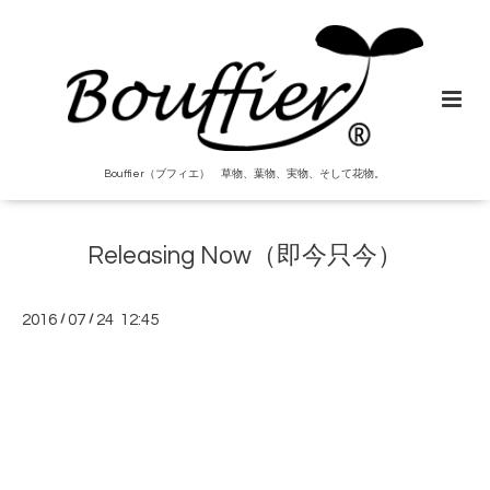
Bouffier（ブフィエ） 草物、葉物、実物、そして花物。
Releasing Now（即今只今）
2016
/
07
/
24 12:45