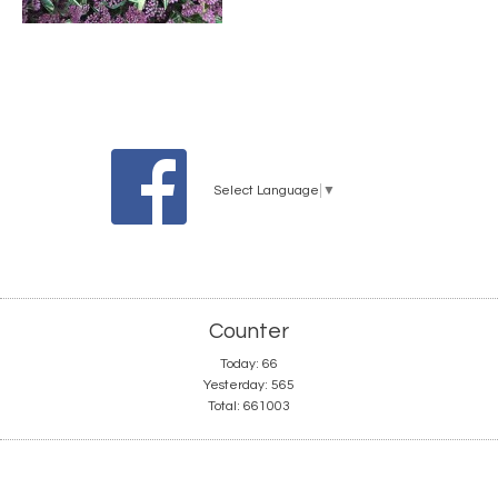
Select Language
▼
Counter
Today:
66
Yesterday:
565
Total:
661003