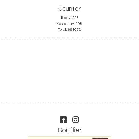
Counter
Today:
228
Yesterday:
198
Total:
661632
Bouffier