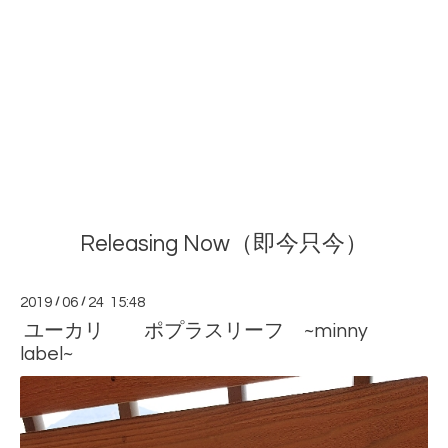
Releasing Now（即今只今）
2019
/
06
/
24 15:48
ユーカリ ポプラスリーフ ~minny
label~