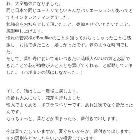
れ、大変勉強になりました。
同じ日本で同じユーカリでもいろんなバリエーションがあってと
てもインタレスティングでした。
勉強会をお知らせして頂いたこと、参加させていただいたこと、
感謝申し上げます。
憧れの菅家様がBouffierのことを知っておらっしゃったことに感
激し、お話できたこと、嬉しかったです。夢のような時間でし
た。
そして、葉牡丹において追いつきたい花職人AIZUの方とお話で
きたことで花が植物が人と人とを繋げてくれる。と感動していま
した。（ハボタンの話はしなかった。）
そして、話はミニー農場に戻します。
樹齢も大人になり、花芽を持ちました。
輸入でよくある、ポプラスベリーです。あれは実でなく蕾だった
んです。
もうちょっと、葉などが固まったら、蕾付きで出します。
今は葉でだしていますが、夏ぐらいからか、蕾付きで出します。
その選別をどおしたらいいか模索しています。