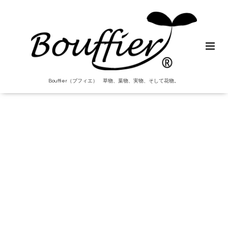
Bouffier（ブフィエ） 草物、葉物、実物、そして花物。