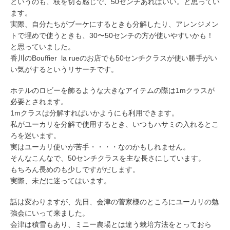
というのも、枝を切る感じで、50センチあればいい。と思ってい
ます。
実際、自分たちがブーケにするときも分解したり、アレンジメン
トで埋めで使うときも、30〜50センチの方が使いやすいかも！
と思っていました。
香川のBouffier la rueのお店でも50センチクラスが使い勝手がい
い気がするというリサーチです。
ホテルのロビーを飾るような大きなアイテムの際は1mクラスが
必要とされます。
1mクラスは分解すればいかようにも利用できます。
私がユーカリを分解で使用するとき、いつもハサミの入れるとこ
ろを迷います。
実はユーカリ使いが苦手・・・・なのかもしれません。
そんなこんなで、50センチクラスを主な長さにしています。
もちろん長めのも少しですがだします。
実際、未だに迷ってはいます。
話は変わりますが、先日、会津の菅家様のところにユーカリの勉
強会にいって来ました。
会津は積雪もあり、ミニー農場とは違う栽培方法をとっておら